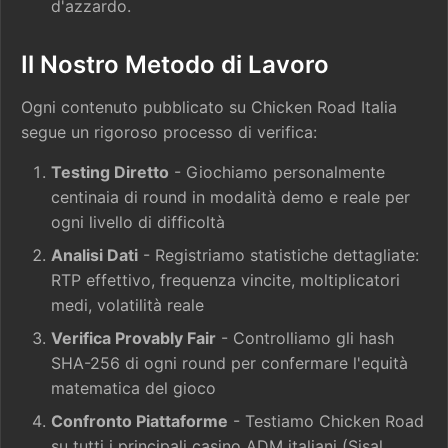
d'azzardo.
Il Nostro Metodo di Lavoro
Ogni contenuto pubblicato su Chicken Road Italia
segue un rigoroso processo di verifica:
Testing Diretto
- Giochiamo personalmente
centinaia di round in modalità demo e reale per
ogni livello di difficoltà
Analisi Dati
- Registriamo statistiche dettagliate:
RTP effettivo, frequenza vincite, moltiplicatori
medi, volatilità reale
Verifica Provably Fair
- Controlliamo gli hash
SHA-256 di ogni round per confermare l'equità
matematica del gioco
Confronto Piattaforme
- Testiamo Chicken Road
su tutti i principali casino ADM italiani (Sisal,