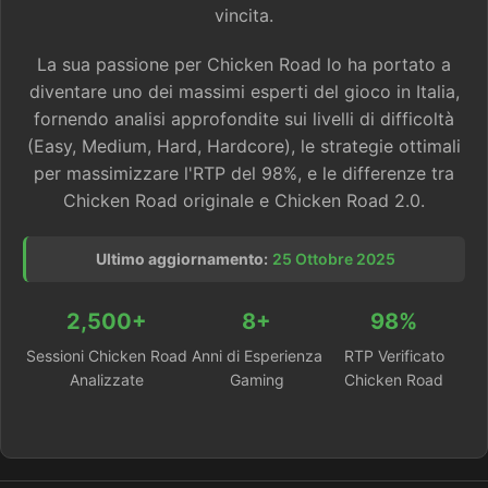
vincita.
La sua passione per Chicken Road lo ha portato a
diventare uno dei massimi esperti del gioco in Italia,
fornendo analisi approfondite sui livelli di difficoltà
(Easy, Medium, Hard, Hardcore), le strategie ottimali
per massimizzare l'RTP del 98%, e le differenze tra
Chicken Road originale e Chicken Road 2.0.
Ultimo aggiornamento:
25 Ottobre 2025
2,500+
8+
98%
Sessioni Chicken Road
Anni di Esperienza
RTP Verificato
Analizzate
Gaming
Chicken Road