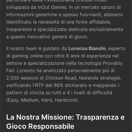
sviluppata da InOut Games. In un mercato saturo di
informazioni generiche e spesso fuorvianti, abbiamo
identificato la necessità di una fonte affidabile,
trasparente e specializzata dedicata esclusivamente
a questo innovativo genere di gioco.
Il nostro team è guidato da
Lorenzo Bianchi
, esperto
di gaming online con oltre 8 anni di esperienza nel
settore e specializzazione nella tecnologia Provably
Fair. Lorenzo ha analizzato personalmente più di
2,500 sessioni di Chicken Road, testando strategie,
verificando l'RTP del 98% dichiarato e mappando i
pattern di vincita su tutti e 4 i livelli di difficoltà
(Easy, Medium, Hard, Hardcore).
La Nostra Missione: Trasparenza e
Gioco Responsabile