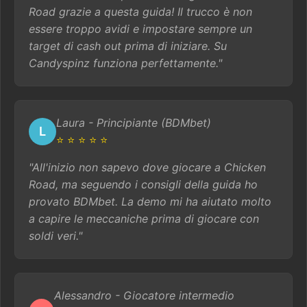
Road grazie a questa guida! Il trucco è non
essere troppo avidi e impostare sempre un
target di cash out prima di iniziare. Su
Candyspinz funziona perfettamente."
Laura - Principiante (BDMbet)
L
"All'inizio non sapevo dove giocare a Chicken
Road, ma seguendo i consigli della guida ho
provato BDMbet. La demo mi ha aiutato molto
a capire le meccaniche prima di giocare con
soldi veri."
Alessandro - Giocatore intermedio