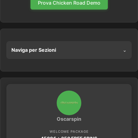
Prova Chicken Road Demo
Naviga per Sezioni
Cos'è Chicken Road e come si gioca
Meccaniche del gioco e regole principali
Dove giocare in modo legale in Italia
Come impostare la puntata iniziale
Quando fermarsi per massimizzare le vincite
Oscarspin
Suggerimenti utili per giocatori nuovi
WELCOME PACKAGE
FAQ – Gioca a Chicken Road