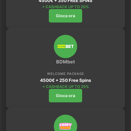
4500€ + 350 FREE SPINS
+ CASHBACK UP TO 20%
Gioca ora
BDMbet
WELCOME PACKAGE
4500€ + 250 Free Spins
+ CASHBACK UP TO 25%
Gioca ora