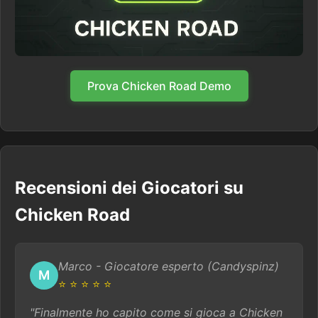
Prova Chicken Road Demo
Recensioni dei Giocatori su
Chicken Road
Marco - Giocatore esperto (Candyspinz)
M
"Finalmente ho capito come si gioca a Chicken